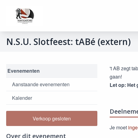
N.S.U. Slotfeest: tABé (extern)
't AB zegt ta
Evenementen
gaan!
Aanstaande evenementen
Let op: Het 
Kalender
Deelnem
Verkoop gesloten
Je moet
inge
Over dit evenement