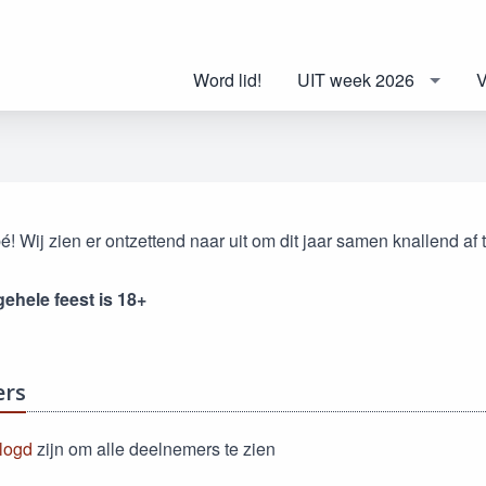
Word lid!
UIT week 2026
V
bé! Wij zien er ontzettend naar uit om dit jaar samen knallend af
gehele feest is 18+
ers
logd
zijn om alle deelnemers te zien