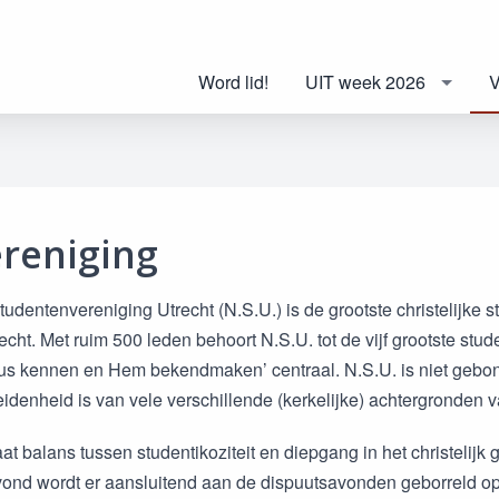
Word lid!
UIT week 2026
V
reniging
tudentenvereniging Utrecht (N.S.U.) is de grootste christelijke
echt. Met ruim 500 leden behoort N.S.U. tot de vijf grootste stu
tus kennen en Hem bekendmaken’ centraal. N.S.U. is niet geb
eidenheid is van vele verschillende (kerkelijke) achtergronden 
aat balans tussen studentikoziteit en diepgang in het christelijk
nd wordt er aansluitend aan de dispuutsavonden geborreld op