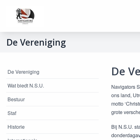
De Vereniging
De Ve
De Vereniging
Wat biedt N.S.U.
Navigators S
ons land, Utr
Bestuur
motto ‘Chris
grote versch
Staf
Historie
Bij N.S.U. st
donderdagavo