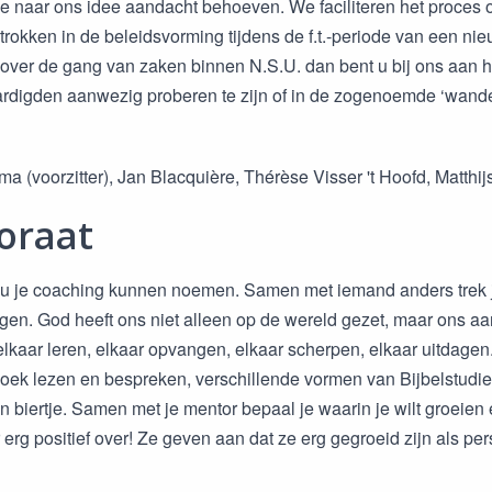
ie naar ons idee aandacht behoeven. We faciliteren het proces 
rokken in de beleidsvorming tijdens de f.t.-periode van een nieu
 over de gang van zaken binnen N.S.U. dan bent u bij ons aan he
rdigden aanwezig proberen te zijn of in de zogenoemde ‘wandel
a (voorzitter), Jan Blacquière, Thérèse Visser 't Hoofd, Matthi
oraat
u je coaching kunnen noemen. Samen met iemand anders trek je
gen. God heeft ons niet alleen op de wereld gezet, maar ons 
lkaar leren, elkaar opvangen, elkaar scherpen, elkaar uitdagen
ek lezen en bespreken, verschillende vormen van Bijbelstudi
n biertje. Samen met je mentor bepaal je waarin je wilt groeie
 erg positief over! Ze geven aan dat ze erg gegroeid zijn als pe