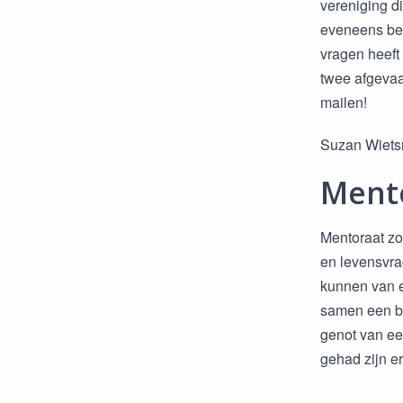
vereniging d
eveneens bet
vragen heeft
twee afgevaa
mailen!
Suzan Wietsm
Ment
Mentoraat zo
en levensvra
kunnen van e
samen een bo
genot van ee
gehad zijn er