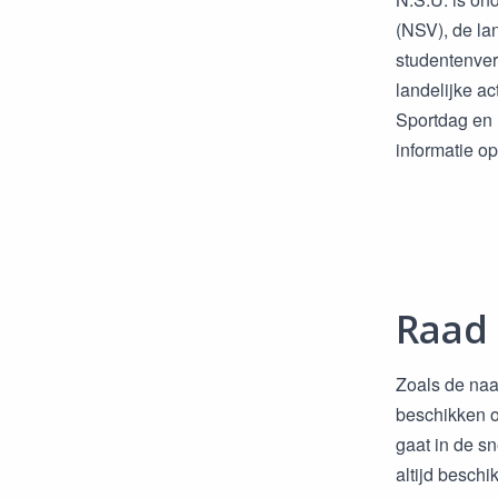
(NSV), de lan
studentenvere
landelijke ac
Sportdag en 
informatie o
Raad 
Zoals de naa
beschikken o
gaat in de s
altijd beschi