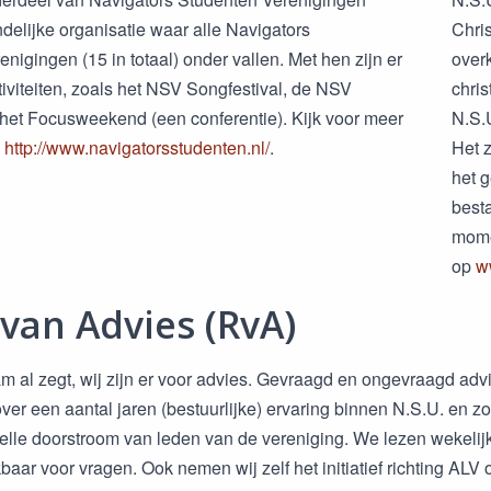
delijke organisatie waar alle Navigators
Chri
nigingen (15 in totaal) onder vallen. Met hen zijn er
overk
tiviteiten, zoals het NSV Songfestival, de NSV
chris
het Focusweekend (een conferentie). Kijk voor meer
N.S.U
p
http://www.navigatorsstudenten.nl/
.
Het z
het 
besta
mome
op
w
van Advies (RvA)
m al zegt, wij zijn er voor advies. Gevraagd en ongevraagd adv
ver een aantal jaren (bestuurlijke) ervaring binnen N.S.U. en 
nelle doorstroom van leden van de vereniging. We lezen wekeli
kbaar voor vragen. Ook nemen wij zelf het initiatief richting A