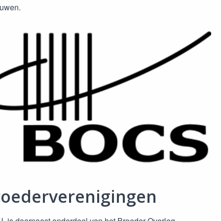
ouwen.
roederverenigingen
U. is daarnaast onderdeel van het Broeder Overleg