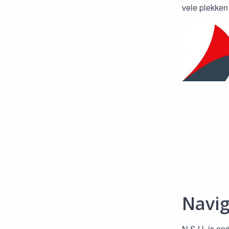
vele plekken
Navig
N.S.U. is on