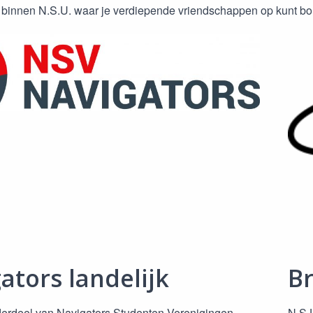
 binnen N.S.U. waar je verdiepende vriendschappen op kunt b
ators landelijk
B
derdeel van Navigators Studenten Verenigingen
N.S.