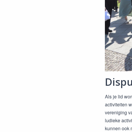
Disp
Als je lid wo
activiteiten
vereniging v
ludieke acti
kunnen ook m