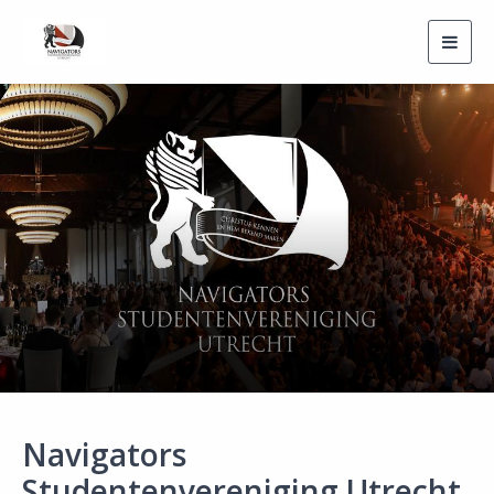
Toggl
navig
Navigators
Studentenvereniging Utrecht