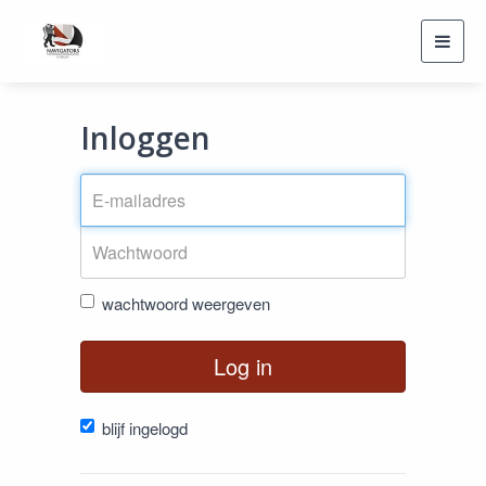
Toggl
navig
Inloggen
wachtwoord weergeven
Log in
blijf ingelogd